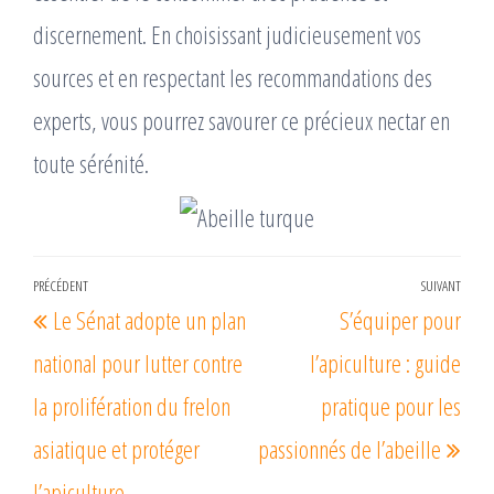
discernement. En choisissant judicieusement vos
sources et en respectant les recommandations des
experts, vous pourrez savourer ce précieux nectar en
toute sérénité.
Navigation
PRÉCÉDENT
SUIVANT
Article
Arti
Le Sénat adopte un plan
S’équiper pour
de
précédent
suiv
l’article
national pour lutter contre
l’apiculture : guide
la prolifération du frelon
pratique pour les
asiatique et protéger
passionnés de l’abeille
l’apiculture