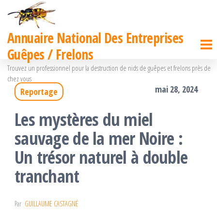
Passer
ce
Annuaire National Des Entreprises
contenu
Guêpes / Frelons
Trouvez un professionnel pour la destruction de nids de guêpes et frelons près de
chez vous
mai 28, 2024
Reportage
Les mystères du miel
sauvage de la mer Noire :
Un trésor naturel à double
tranchant
Par
GUILLAUME CASTAGNÉ