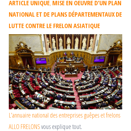
ARTICLE UNIQUE
,
MISE EN OEUVRE D’UN PLAN
NATIONAL ET DE PLANS DÉPARTEMENTAUX
DE
LUTTE CONTRE LE FRELON ASIATIQUE
L’annuaire national des entreprises guêpes et frelons
ALLO FRELONS
vous explique tout.