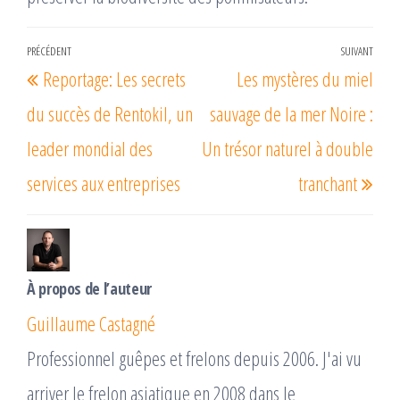
Navigation
PRÉCÉDENT
SUIVANT
Article
Arti
Reportage: Les secrets
Les mystères du miel
de
précédent
suiv
l’article
du succès de Rentokil, un
sauvage de la mer Noire :
leader mondial des
Un trésor naturel à double
services aux entreprises
tranchant
À propos de l’auteur
Guillaume Castagné
Professionnel guêpes et frelons depuis 2006. J'ai vu
arriver le frelon asiatique en 2008 dans le