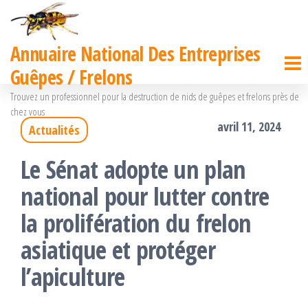
Passer
ce
Annuaire National Des Entreprises
contenu
Guêpes / Frelons
Trouvez un professionnel pour la destruction de nids de guêpes et frelons près de
chez vous
avril 11, 2024
Actualités
Le Sénat adopte un plan
national pour lutter contre
la prolifération du frelon
asiatique et protéger
l’apiculture