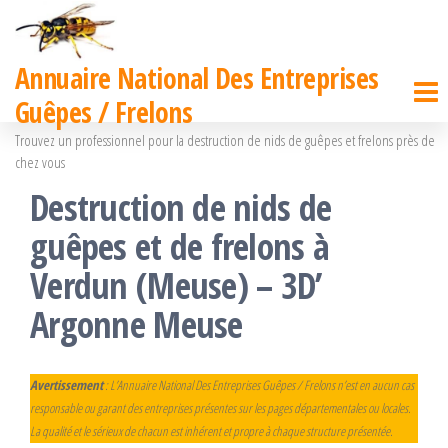
Passer
ce
Annuaire National Des Entreprises
contenu
Guêpes / Frelons
Trouvez un professionnel pour la destruction de nids de guêpes et frelons près de
chez vous
Destruction de nids de
guêpes et de frelons à
Verdun (Meuse) – 3D’
Argonne Meuse
Avertissement
: L’Annuaire National Des Entreprises Guêpes / Frelons n’est en aucun cas
responsable ou garant des entreprises présentes sur les pages départementales ou locales.
La qualité et le sérieux de chacun est inhérent et propre à chaque structure présentée.