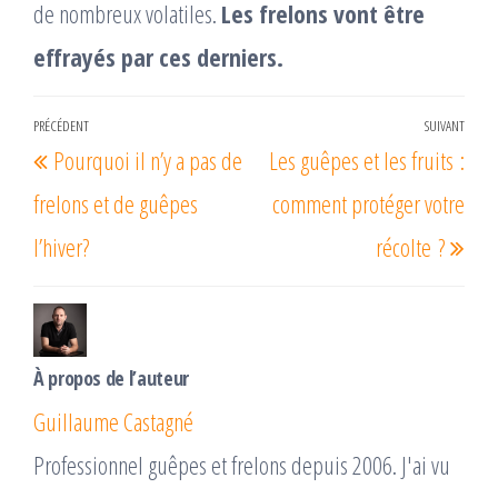
de nombreux volatiles.
Les frelons vont être
effrayés par ces derniers.
Navigation
PRÉCÉDENT
SUIVANT
Article
Arti
Pourquoi il n’y a pas de
Les guêpes et les fruits :
de
précédent
suiv
l’article
frelons et de guêpes
comment protéger votre
l’hiver?
récolte ?
À propos de l’auteur
Guillaume Castagné
Professionnel guêpes et frelons depuis 2006. J'ai vu