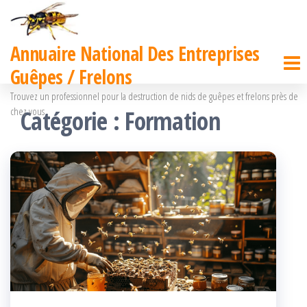
Passer
ce
Annuaire National Des Entreprises
contenu
Guêpes / Frelons
Trouvez un professionnel pour la destruction de nids de guêpes et frelons près de
chez vous
Catégorie :
Formation